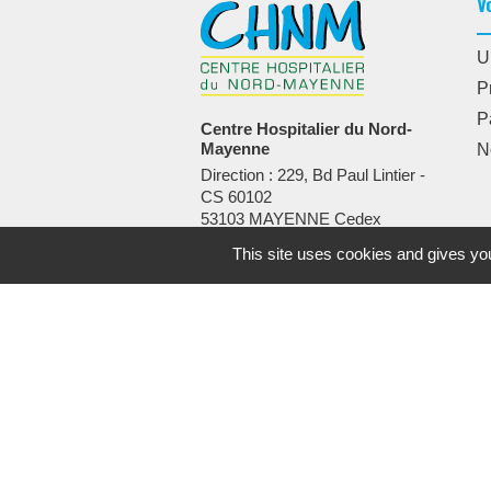
V
U
P
P
Centre Hospitalier du Nord-
Mayenne
N
Direction : 229, Bd Paul Lintier -
CS 60102
53103 MAYENNE Cedex
Standard :
02 43 08 73 00
This site uses cookies and gives you
•
Mentions légales
Protection 