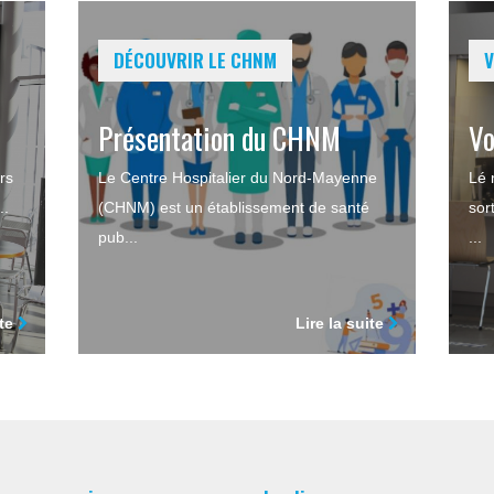
DÉCOUVRIR LE CHNM
V
Présentation du CHNM
Vo
rs
Le Centre Hospitalier du Nord-Mayenne
Lé 
..
(CHNM) est un établissement de santé
sor
pub...
...
ite
Lire la suite