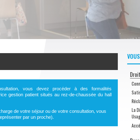
VOUS
Droi
Conn
onsultation, vous devez procéder à des formalités
Sati
ice gestion patient situés au rez-de-chaussée du hall
Récl
La D
charge de votre séjour ou de votre consultation, vous
Usa
eprésenter par un proche).
Accé