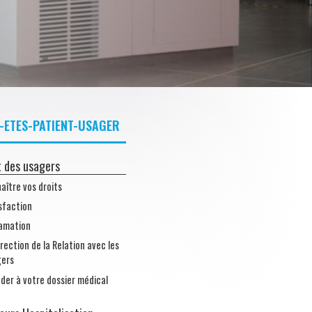
-ETES-PATIENT-USAGER
t des usagers
aître vos droits
sfaction
amation
irection de la Relation avec les
gers
der à votre dossier médical