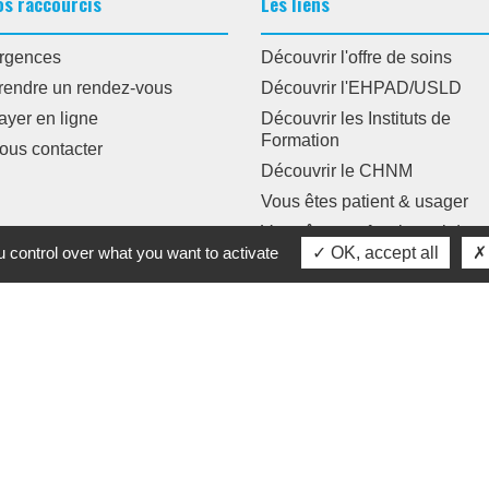
os raccourcis
Les liens
rgences
Découvrir l'offre de soins
rendre un rendez-vous
Découvrir l'EHPAD/USLD
ayer en ligne
Découvrir les Instituts de
Formation
ous contacter
Découvrir le CHNM
Vous êtes patient & usager
Vous êtes professionnel de
 control over what you want to activate
OK, accept all
santé
•
•
•
des données
Espace Agents
Crédits Agence de communication
Pl