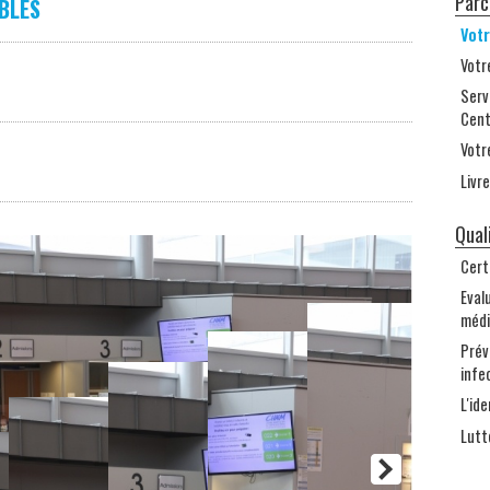
Parc
BLES
Vot
Votr
Serv
Cent
Votr
Livr
Qual
Cert
Eval
médi
Prév
infe
L'id
Lutt