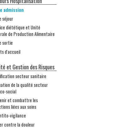
ours Hospitalisation
re admission
e séjour
ice diététique et Unité
rale de Production Alimentaire
e sortie
ets d'accueil
ité et Gestion des Risques
ification secteur sanitaire
uation de la qualité secteur
co-social
enir et combattre les
ctions liées aux soins
entito-vigilance
er contre la douleur