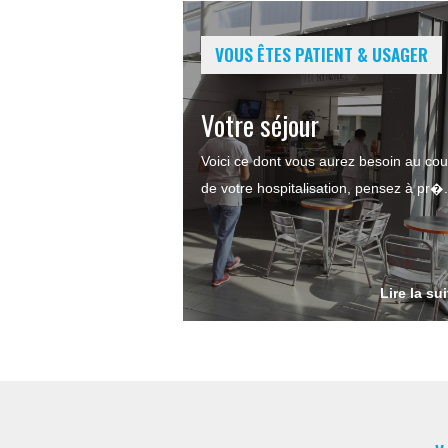
VOUS ÊTES PATIENT & USAGER
Votre séjour
Voici ce dont vous aurez besoin au cou
de votre hospitalisation, pensez à pr�.
Lire la su