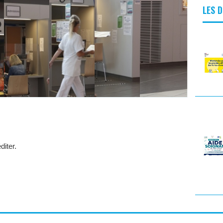
LES 
iter.