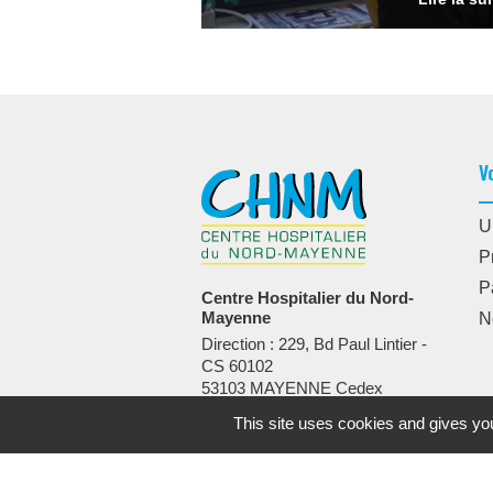
V
U
P
P
Centre Hospitalier du Nord-
Mayenne
N
Direction : 229, Bd Paul Lintier -
CS 60102
53103 MAYENNE Cedex
Standard :
02 43 08 73 00
This site uses cookies and gives you