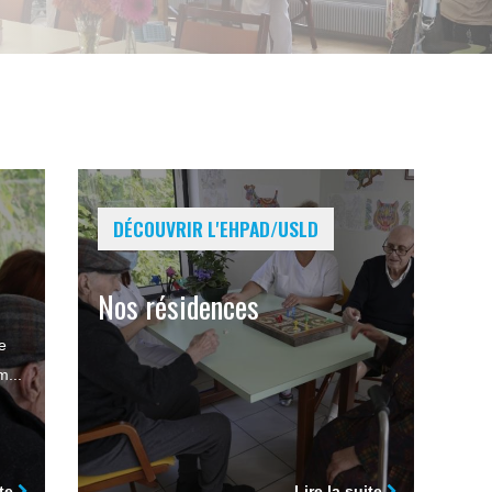
DÉCOUVRIR L'EHPAD/USLD
Nos résidences
e
...
ite
Lire la suite