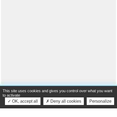
This site uses cookies and gives you control over what you want
to activate
•
•
•
N° urgence
OK, accept all
RdV
Deny all cookies
Paiement
Personalize
Rechercher
Mentions légales
Protection des données
Espace Agents
Crédits
•
•
Agence de communication
Plan du site
Gestion des cookies