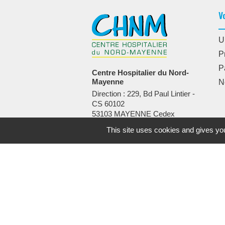
V
U
P
P
Centre Hospitalier du Nord-
Mayenne
N
Direction : 229, Bd Paul Lintier -
CS 60102
53103 MAYENNE Cedex
Standard :
02 43 08 73 00
This site uses cookies and gives you
•
Mentions légales
Protection 