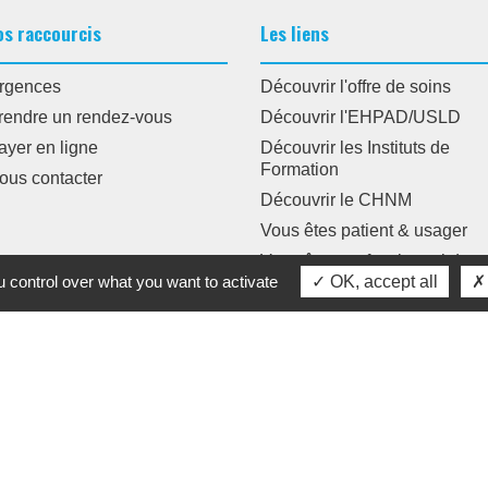
os raccourcis
Les liens
rgences
Découvrir l'offre de soins
rendre un rendez-vous
Découvrir l'EHPAD/USLD
ayer en ligne
Découvrir les Instituts de
Formation
ous contacter
Découvrir le CHNM
Vous êtes patient & usager
Vous êtes professionnel de
 control over what you want to activate
OK, accept all
santé
•
•
•
des données
Espace Agents
Crédits Agence de communication
Pl