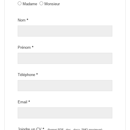
Madame
Monsieur
Nom
*
Prénom
*
Téléphone
*
Email
*
Joindre un CV
*
(format PDF, .doc, .docx, 5MO maximum)